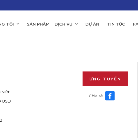
NG TÔI
SẢN PHẨM
DỊCH VỤ
DỰ ÁN
TIN TỨC
F
ỨNG TUYỂN
 viên
Chia sẻ
00 USD
21