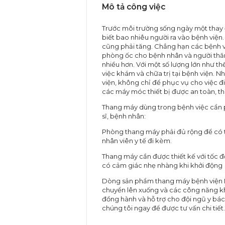
Mô tả công việc
Trước môi trường sống ngày một thay 
biết bao nhiêu người ra vào bệnh viện
cũng phải tăng. Chẳng hạn các bệnh 
phòng ốc cho bệnh nhân và người thăm
nhiều hơn. Với một số lượng lớn như th
việc khám và chữa trị tại bệnh viện. N
viện, không chỉ để phục vụ cho việc đ
các máy móc thiết bị được an toàn, thu
Thang máy dùng trong bệnh việc cần 
sĩ, bệnh nhân:
Phòng thang máy phải đủ rộng để có thể
nhân viên y tế đi kèm.
Thang máy cần được thiết kế với tốc đ
có cảm giác nhẹ nhàng khi khởi động
Dòng sản phẩm thang máy bệnh viện M
chuyển lên xuống và các công năng kh
đồng hành và hỗ trợ cho đội ngũ y bác s
chúng tôi ngay để được tư vấn chi tiết.