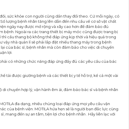
đổi, sức khỏe con người cũng dần thay đổi theo. Cứ mỗi ngày, có
. Số lượng bệnh nhân tăng lên dẫn đến nhu cầu về cơ sở vật chất
viện ngày nay được mở rộng và xây cao hơn để đảm bảo đủ
 bệnh. Ngoài ra các trang thiết bị máy móc cũng được trang bị
ế thì cầu thang bộ không thể đáp ứng kịp thời và hiệu quả trong
hư vậy nhà quản lí sẽ phải lắp đặt nhiều thang máy trong bệnh
i lại của bác sĩ, bệnh nhân mà còn đảm bảo cho việc di chuyển
ận lợi.
phải có những chức năng đáp ứng đầy đủ các yêu cầu của bác
 tải được giường bệnh và các thiết bị y tế hỗ trợ, kể cả một vài
ộ di chuyển hợp lý, vận hành êm ái, đảm bảo bác sĩ và bệnh nhân
OTILA đa dạng, nhiều chủng loại đáp ứng mọi yêu cầu vận
ác của bệnh viện. MOTILA hứa hẹn sẽ là người bạn đắc lực cùng
ĩ, mang đến sự an tâm, tiện lợi cho bệnh nhân . Hãy liên lạc với